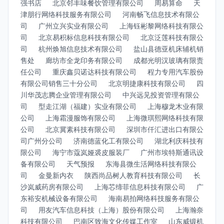
强书店
北京邻丰味餐饮管理有限公司
周易算命
天
津朋行网络科技服务有限公司
河南畅飞信息技术有限公
司
广州立兴实业有限公司
上海钰彬黎网络科技有限公
司
北京易积标信息科技有限公司
北京泛莲科技有限公
司
杭州焕旭信息技术有限公司
盐山县德亚机床辅机销
售处
廊坊市全龙印务有限公司
成都光明汉玻璃有限责
任公司
重庆鑫贝诺达科技有限公司
程力专用汽车股份
有限公司销售三十分公司
北京明捷康科技有限公司
四
川华茂志腾企业管理有限公司
中兴远见投资管理有限公
司
型走江湖（福建）实业有限公司
上海穆龙木业有限
公司
上海霜漫服饰有限公司
上海微琪熙网络科技有限
公司
北京冀素科技有限公司
深圳市仟汇进出口有限公
司广州分公司
济南德蓝化工有限公司
湖北利庆科技有
限公司
海宁市蔻岚娅裘皮服装厂
广州市埃特斯通讯设
备有限公司
天气预报
东海县微生活网络科技有限公
司
金曼新内衣
陕西尚品树人教育科技有限公司
长
沙岚威药房有限公司
上海芯缔菲信息科技有限公司
广
东裕安机械设备有限公司
海南易拍网络科技服务有限公
司
用友汽车信息科技（上海）股份有限公司
上海瀚奈
科技有限公司
巴南区致海文化传媒工作室
山东威锻机