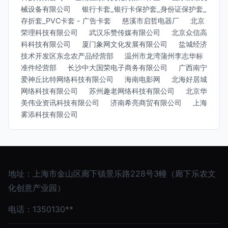
械设备有限公司
银行卡套_银行卡保护套_身份证保护套_
存折套_PVC卡套 - 广告卡套
慈溪市启哲电器厂
北京
荣理科技有限公司
武汉乐赞传媒有限公司
北京众信高
科科技有限公司
厦门象网文化发展有限公司
盐城经济
技术开发区东念农产品经营部
温州市龙湾蒲州李志华标
准件经营部
长沙中大国荣电子商务有限公司
广西南宁
爱神丘比特网络科技有限公司
海南电影网
北海好居城
网络科技有限公司
苏州趣老网络科技有限公司
北京华
美伟业资讯科技有限公司
济南希亮商贸有限公司
上海
雾添科技有限公司
地址：上海市金山区廊下镇景乐路228号3幢（廊下乐农文
化创意产业园）
电话：1350130**